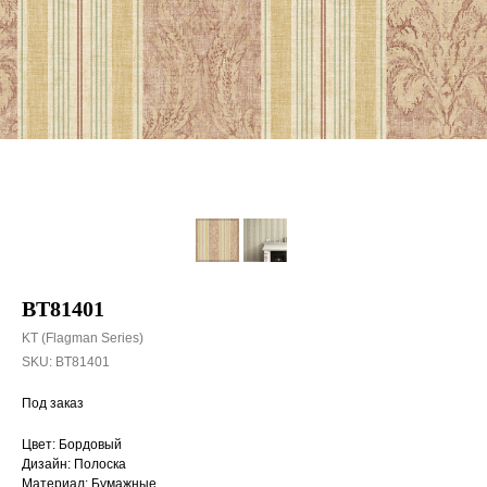
BT81401
KT (Flagman Series)
SKU:
BT81401
Под заказ
Цвет: Бордовый
Дизайн: Полоска
Материал: Бумажные