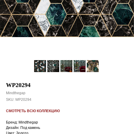
WP20294
Mindthegap
SKU:
WP20294
СМОТРЕТЬ ВСЮ КОЛЛЕКЦИЮ
Бренд: Mindthegap
Дизайн: Под камень
Цвет: Золото