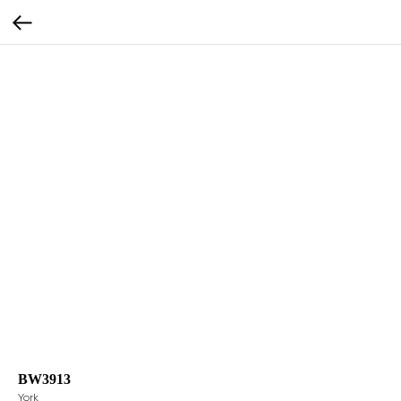
BW3913
York