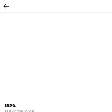
BT80904
KT (Flagman Series)