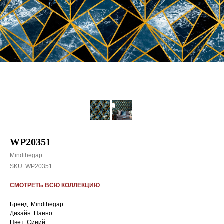
WP20351
Mindthegap
SKU:
WP20351
СМОТРЕТЬ ВСЮ КОЛЛЕКЦИЮ
Бренд: Mindthegap
Дизайн: Панно
Цвет: Синий