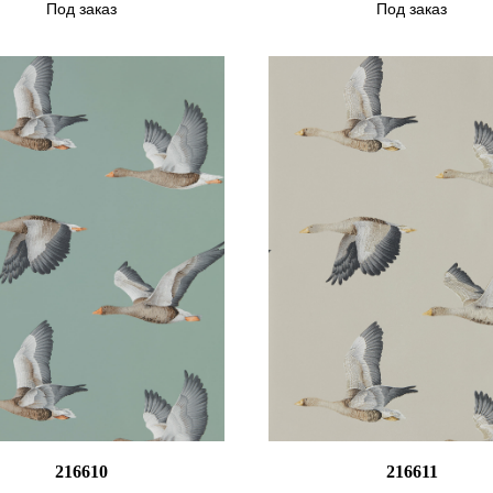
Под заказ
Под заказ
216610
216611