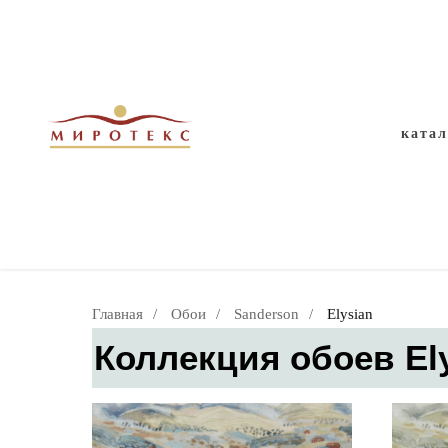
обо
SANDER
ката
Главная
/
Обои
/
Sanderson
/
Elysian
Коллекция обоев El