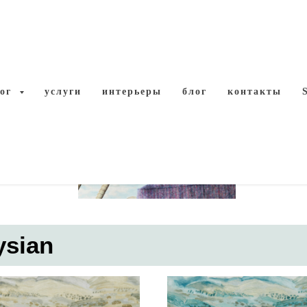
и
SON
лог
услуги
интерьеры
блог
контакты
ysian