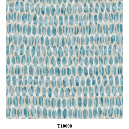
T10098